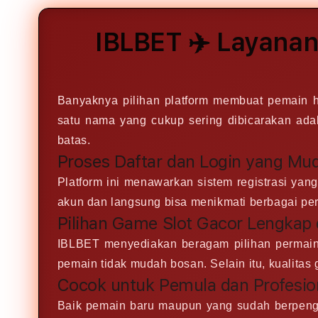
in
modal
IBLBET ✈️ Layanan
Banyaknya pilihan platform membuat pemain 
satu nama yang cukup sering dibicarakan ada
batas.
Proses Daftar dan Login yang Mu
Platform ini menawarkan sistem registrasi yan
akun dan langsung bisa menikmati berbagai per
Pilihan Game Slot Gacor Lengkap 
IBLBET menyediakan beragam pilihan permainan
pemain tidak mudah bosan. Selain itu, kualitas 
Cocok untuk Pemula dan Profesio
Baik pemain baru maupun yang sudah berpenga