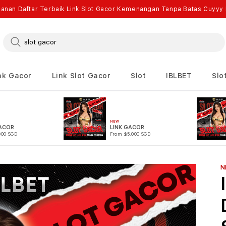
yanan Daftar Terbaik Link Slot Gacor Kemenangan Tanpa Batas Cuyyy
nk Gacor
Link Slot Gacor
Slot
IBLBET
Slo
NEW
ACOR
LINK GACOR
000 SGD
From $5.000 SGD
N