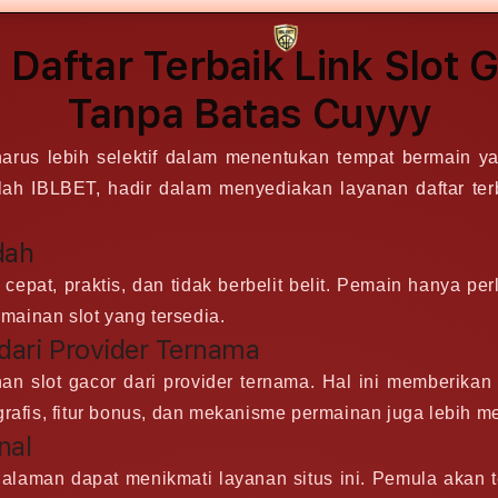
in
modal
 Daftar Terbaik Link Slo
Tanpa Batas Cuyyy
harus lebih selektif dalam menentukan tempat bermain 
lah IBLBET, hadir dalam menyediakan layanan daftar ter
dah
g cepat, praktis, dan tidak berbelit belit. Pemain hanya 
mainan slot yang tersedia.
dari Provider Ternama
 slot gacor dari provider ternama. Hal ini memberikan
grafis, fitur bonus, dan mekanisme permainan juga lebih me
nal
laman dapat menikmati layanan situs ini. Pemula akan 