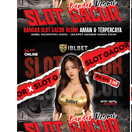
Open
media
2
in
modal