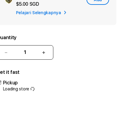
$5.00 SGD
Apple
Pelajari Selengkapnya
Care
uantity
Decrease
Increase
quantity
quantity
for
for
et it fast
IBLBET
IBLBET
✈️
✈️
Pickup
Layanan
Layanan
Loading store
Daftar
Daftar
Terbaik
Terbaik
Link
Link
Slot
Slot
Gacor
Gacor
Kemenangan
Kemenangan
Tanpa
Tanpa