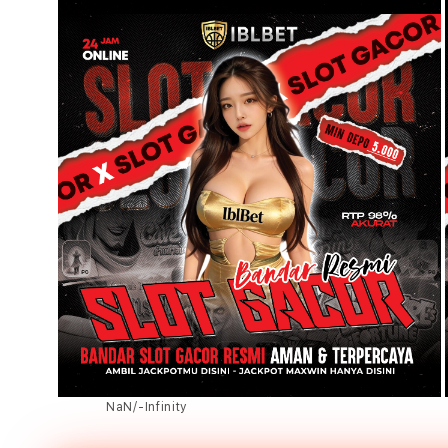
Open
media
6
in
modal
Open
of
NaN
/
-Infinity
media
8