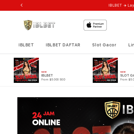
IBLBET ✈️ La
IBLBET
IBLBET DAFTAR
Slot Gacor
Li
NEW
NEW
IBLBET
SLOT G
From $5.000 SGD
From $5.
Skip to
product
information