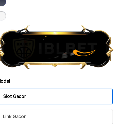
odel
Slot Gacor
Link Gacor