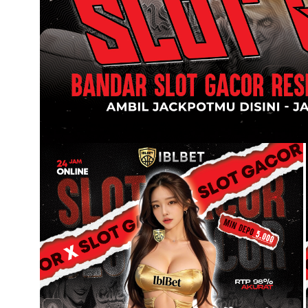
Open
media
1
in
modal