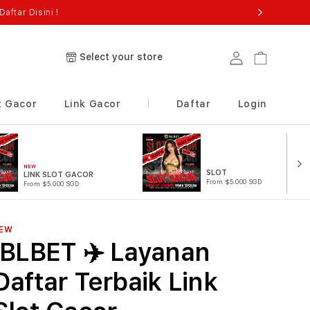
Daftar Disini !
Select your store
Log in
Cart
t Gacor
Link Gacor
Daftar
Login
NEW
SLOT
LINK SLOT GACOR
From $5.000 SGD
From $5.000 SGD
EW
IBLBET ✈️ Layanan
Daftar Terbaik Link