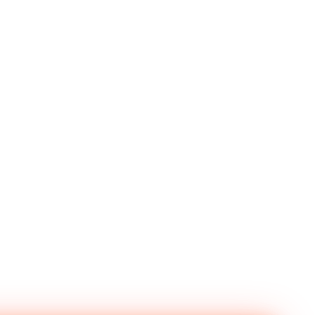
Batas
Batas
Cuyyy
Cuyyy